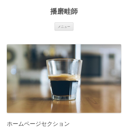
コ
ン
播磨畦師
テ
ン
ツ
へ
ス
メニュー
キ
ッ
プ
ホームページセクション